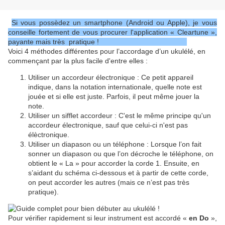
Si vous possèdez un smartphone (Android ou Apple), je vous
conseille fortement de vous procurer l'application «
Cleartune
»,
payante mais très pratique !
l
Voici 4 méthodes différentes pour l’accordage d’un ukulélé, en
commençant par la plus facile d'entre elles :
Utiliser un accordeur électronique : Ce petit appareil
indique, dans la notation internationale, quelle note est
jouée et si elle est juste. Parfois, il peut même jouer la
note.
Utiliser un sifflet accordeur : C'est le même principe qu'un
accordeur électronique, sauf que celui-ci n'est pas
élèctronique.
Utiliser un diapason ou un téléphone : Lorsque l’on fait
sonner un diapason ou que l’on décroche le téléphone, on
obtient le « La » pour accorder la corde 1. Ensuite, en
s’aidant du schéma ci-dessous et à partir de cette corde,
on peut accorder les autres (mais ce n’est pas très
pratique).
Pour vérifier rapidement si leur instrument est accordé «
en Do
»,